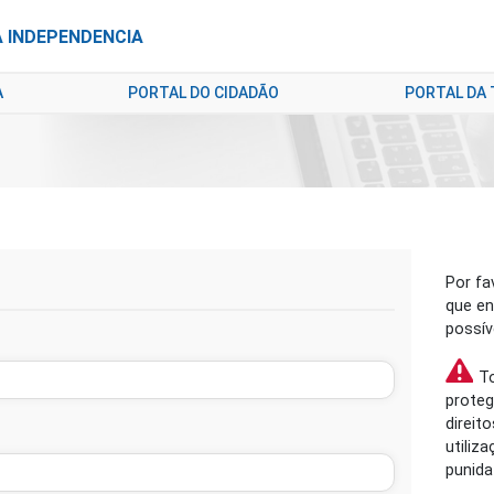
A INDEPENDENCIA
A
PORTAL DO CIDADÃO
PORTAL DA
Por fa
que en
possív
To
proteg
direit
utiliz
punida