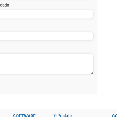
idade
SOFTWARE
O Produto
C