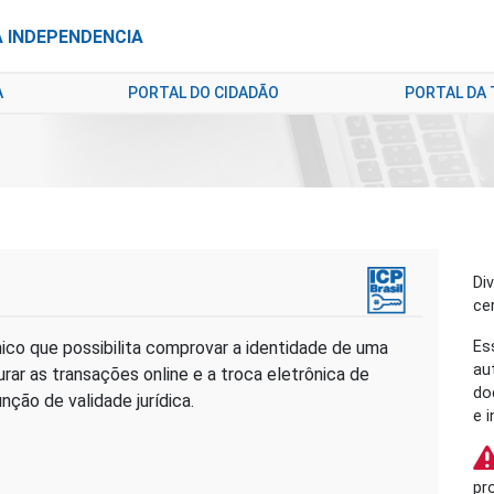
A INDEPENDENCIA
A
PORTAL DO CIDADÃO
PORTAL DA
Di
ce
nico que possibilita comprovar a identidade de uma
Es
au
ar as transações online e a troca eletrônica de
do
ão de validade jurídica.
e i
pr